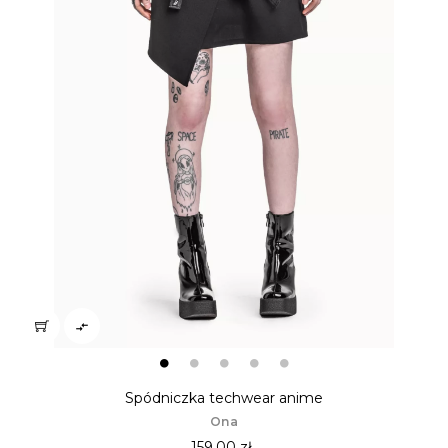

Spódniczka techwear anime
Ona
159,00 zł