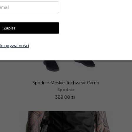
Zapisz
yka prywatności
Spodnie Męskie Techwear Camo
Spodnie
389,00 zł