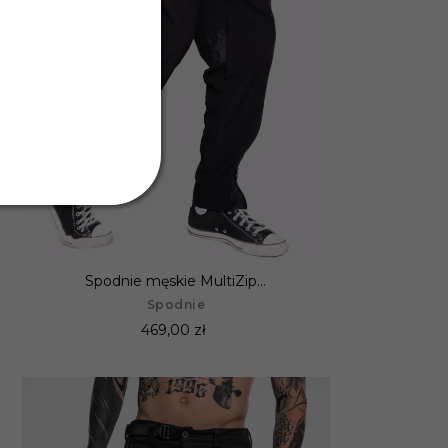
Spodnie męskie MultiZip...
Spodnie
469,00 zł