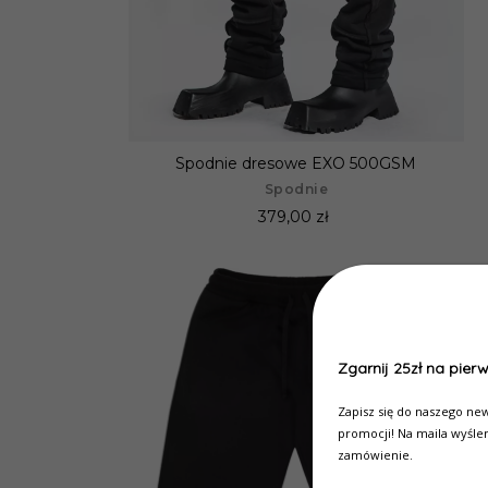
Spodnie dresowe EXO 500GSM
Spodnie
379,00 zł
Zgarnij 25zł na pier
Zapisz się do naszego new
promocji! Na maila wyśle
zamówienie.